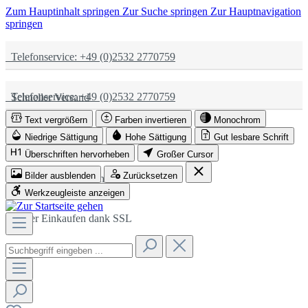
Zum Hauptinhalt springen
Zur Suche springen
Zur Hauptnavigation
springen
Telefonservice: +49 (0)2532 2770759
Telefonservice: +49 (0)2532 2770759
Schneller Versand
Text vergrößern
Farben invertieren
Monochrom
Schneller Versand
Partnerschaftlich
Niedrige Sättigung
Hohe Sättigung
Gut lesbare Schrift
Überschriften hervorheben
Großer Cursor
Bilder ausblenden
Zurücksetzen
Partnerschaftlich
Sicher Einkaufen dank SSL
Werkzeugleiste anzeigen
Sicher Einkaufen dank SSL