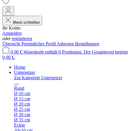
Menü schließen
Ihr Konto
Anmelden
oder
registrieren
Übersicht
Persönliches Profil
Adressen
Bestellungen
0,00 €
Warenkorb enthält 0 Positionen. Der Gesamtwert beträgt
0,00 €.
Home
Untersetzer
Zur Kategorie Untersetzer
Rund
Ø 10 cm
Ø 15 cm
Ø 20 cm
Ø 25 cm
Ø 30 cm
Ø 35 cm
Eckig
10x10 cm