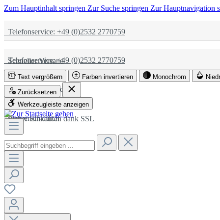
Zum Hauptinhalt springen
Zur Suche springen
Zur Hauptnavigation 
Telefonservice: +49 (0)2532 2770759
Telefonservice: +49 (0)2532 2770759
Schneller Versand
Text vergrößern
Farben invertieren
Monochrom
Nied
Schneller Versand
Partnerschaftlich
Zurücksetzen
Werkzeugleiste anzeigen
Partnerschaftlich
Sicher Einkaufen dank SSL
Sicher Einkaufen dank SSL