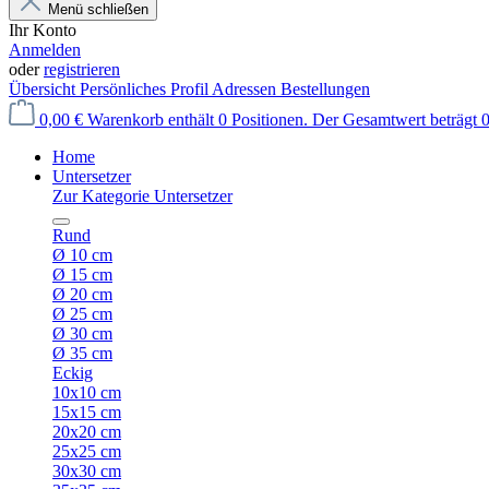
Menü schließen
Ihr Konto
Anmelden
oder
registrieren
Übersicht
Persönliches Profil
Adressen
Bestellungen
0,00 €
Warenkorb enthält 0 Positionen. Der Gesamtwert beträgt 0
Home
Untersetzer
Zur Kategorie Untersetzer
Rund
Ø 10 cm
Ø 15 cm
Ø 20 cm
Ø 25 cm
Ø 30 cm
Ø 35 cm
Eckig
10x10 cm
15x15 cm
20x20 cm
25x25 cm
30x30 cm