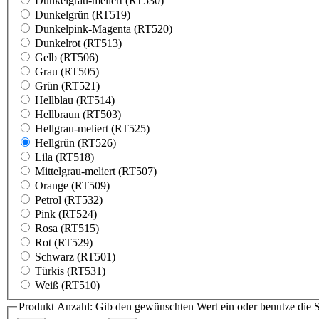
Dunkelgrau-meliert (RT530)
Dunkelgrün (RT519)
Dunkelpink-Magenta (RT520)
Dunkelrot (RT513)
Gelb (RT506)
Grau (RT505)
Grün (RT521)
Hellblau (RT514)
Hellbraun (RT503)
Hellgrau-meliert (RT525)
Hellgrün (RT526)
Lila (RT518)
Mittelgrau-meliert (RT507)
Orange (RT509)
Petrol (RT532)
Pink (RT524)
Rosa (RT515)
Rot (RT529)
Schwarz (RT501)
Türkis (RT531)
Weiß (RT510)
Produkt Anzahl: Gib den gewünschten Wert ein oder benutze die S