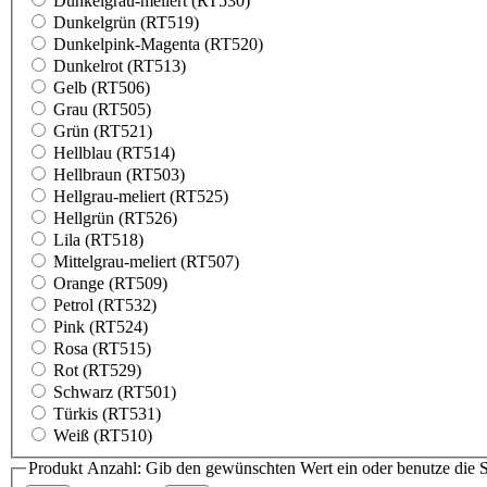
Dunkelgrau-meliert (RT530)
Dunkelgrün (RT519)
Dunkelpink-Magenta (RT520)
Dunkelrot (RT513)
Gelb (RT506)
Grau (RT505)
Grün (RT521)
Hellblau (RT514)
Hellbraun (RT503)
Hellgrau-meliert (RT525)
Hellgrün (RT526)
Lila (RT518)
Mittelgrau-meliert (RT507)
Orange (RT509)
Petrol (RT532)
Pink (RT524)
Rosa (RT515)
Rot (RT529)
Schwarz (RT501)
Türkis (RT531)
Weiß (RT510)
Produkt Anzahl: Gib den gewünschten Wert ein oder benutze die S