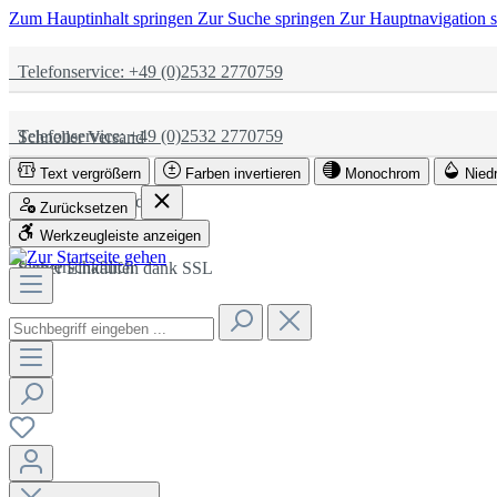
Zum Hauptinhalt springen
Zur Suche springen
Zur Hauptnavigation 
Telefonservice: +49 (0)2532 2770759
Telefonservice: +49 (0)2532 2770759
Schneller Versand
Text vergrößern
Farben invertieren
Monochrom
Nied
Schneller Versand
Partnerschaftlich
Zurücksetzen
Werkzeugleiste anzeigen
Partnerschaftlich
Sicher Einkaufen dank SSL
Sicher Einkaufen dank SSL