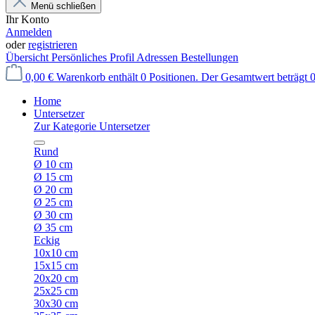
Menü schließen
Ihr Konto
Anmelden
oder
registrieren
Übersicht
Persönliches Profil
Adressen
Bestellungen
0,00 €
Warenkorb enthält 0 Positionen. Der Gesamtwert beträgt 0
Home
Untersetzer
Zur Kategorie Untersetzer
Rund
Ø 10 cm
Ø 15 cm
Ø 20 cm
Ø 25 cm
Ø 30 cm
Ø 35 cm
Eckig
10x10 cm
15x15 cm
20x20 cm
25x25 cm
30x30 cm