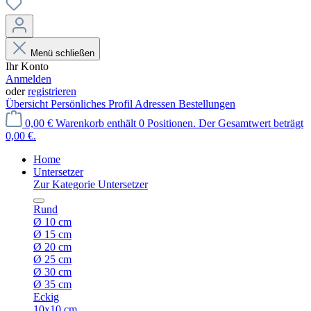
Menü schließen
Ihr Konto
Anmelden
oder
registrieren
Übersicht
Persönliches Profil
Adressen
Bestellungen
0,00 €
Warenkorb enthält 0 Positionen. Der Gesamtwert beträgt
0,00 €.
Home
Untersetzer
Zur Kategorie Untersetzer
Rund
Ø 10 cm
Ø 15 cm
Ø 20 cm
Ø 25 cm
Ø 30 cm
Ø 35 cm
Eckig
10x10 cm