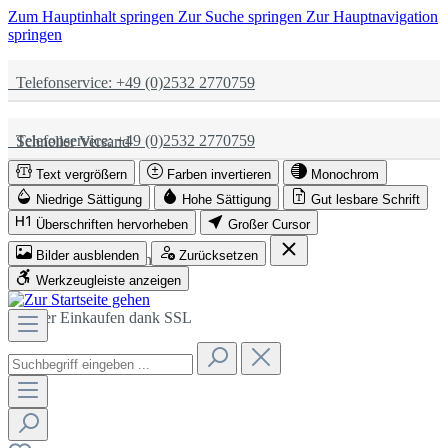
Zum Hauptinhalt springen
Zur Suche springen
Zur Hauptnavigation
springen
Telefonservice: +49 (0)2532 2770759
Telefonservice: +49 (0)2532 2770759
Schneller Versand
Text vergrößern
Farben invertieren
Monochrom
Schneller Versand
Partnerschaftlich
Niedrige Sättigung
Hohe Sättigung
Gut lesbare Schrift
Überschriften hervorheben
Großer Cursor
Bilder ausblenden
Zurücksetzen
Partnerschaftlich
Sicher Einkaufen dank SSL
Werkzeugleiste anzeigen
Sicher Einkaufen dank SSL