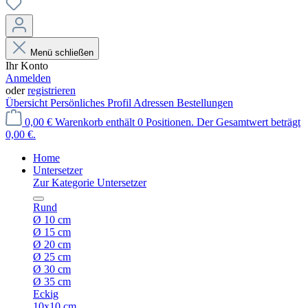
Menü schließen
Ihr Konto
Anmelden
oder
registrieren
Übersicht
Persönliches Profil
Adressen
Bestellungen
0,00 €
Warenkorb enthält 0 Positionen. Der Gesamtwert beträgt
0,00 €.
Home
Untersetzer
Zur Kategorie Untersetzer
Rund
Ø 10 cm
Ø 15 cm
Ø 20 cm
Ø 25 cm
Ø 30 cm
Ø 35 cm
Eckig
10x10 cm