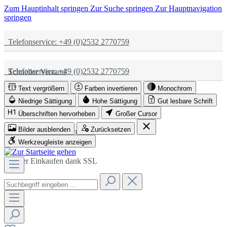
Zum Hauptinhalt springen
Zur Suche springen
Zur Hauptnavigation
springen
Telefonservice: +49 (0)2532 2770759
Telefonservice: +49 (0)2532 2770759
Schneller Versand
Text vergrößern
Farben invertieren
Monochrom
Schneller Versand
Partnerschaftlich
Niedrige Sättigung
Hohe Sättigung
Gut lesbare Schrift
Überschriften hervorheben
Großer Cursor
Bilder ausblenden
Zurücksetzen
Partnerschaftlich
Sicher Einkaufen dank SSL
Werkzeugleiste anzeigen
Sicher Einkaufen dank SSL