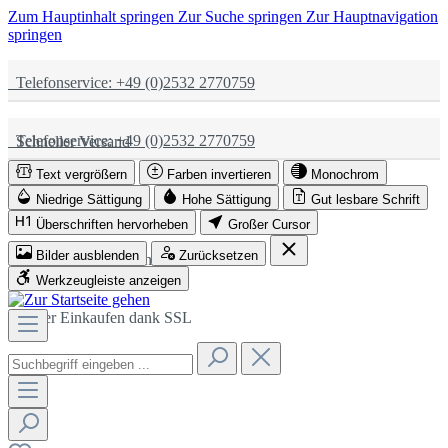
Zum Hauptinhalt springen
Zur Suche springen
Zur Hauptnavigation
springen
Telefonservice: +49 (0)2532 2770759
Telefonservice: +49 (0)2532 2770759
Schneller Versand
Text vergrößern
Farben invertieren
Monochrom
Schneller Versand
Partnerschaftlich
Niedrige Sättigung
Hohe Sättigung
Gut lesbare Schrift
Überschriften hervorheben
Großer Cursor
Bilder ausblenden
Zurücksetzen
Partnerschaftlich
Sicher Einkaufen dank SSL
Werkzeugleiste anzeigen
Sicher Einkaufen dank SSL