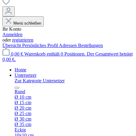
Menü schließen
Ihr Konto
Anmelden
oder
registrieren
Übersicht
Persönliches Profil
Adressen
Bestellungen
0,00 €
Warenkorb enthält 0 Positionen. Der Gesamtwert beträgt
0,00 €.
Home
Untersetzer
Zur Kategorie Untersetzer
Rund
Ø 10 cm
Ø 15 cm
Ø 20 cm
Ø 25 cm
Ø 30 cm
Ø 35 cm
Eckig
10x10 cm